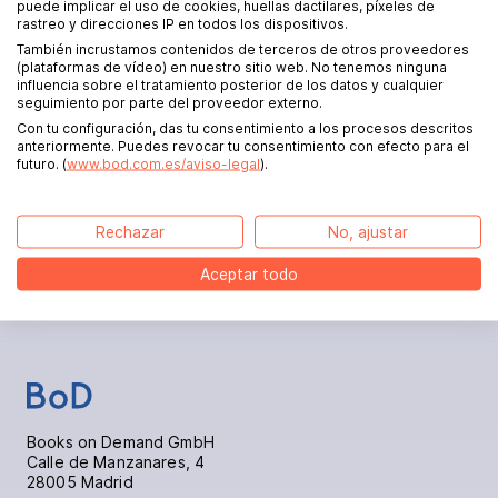
puede implicar el uso de cookies, huellas dactilares, píxeles de
procedimientos de resolución de disputas ante
rastreo y direcciones IP en todos los dispositivos.
un organismo de resolución de litigios.
También incrustamos contenidos de terceros de otros proveedores
(plataformas de vídeo) en nuestro sitio web. No tenemos ninguna
influencia sobre el tratamiento posterior de los datos y cualquier
Datos bancarios
seguimiento por parte del proveedor externo.
Con tu configuración, das tu consentimiento a los procesos descritos
anteriormente. Puedes revocar tu consentimiento con efecto para el
futuro. (
www.bod.com.es/aviso-legal
).
Commerzbank España
BIC/SWIFT: COBAESESMXXXX
IBAN ES54 0159 0001 3436 9052 6978
Rechazar
No, ajustar
Aceptar todo
Books on Demand GmbH
Calle de Manzanares, 4
28005 Madrid