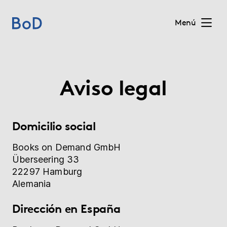
Menú
Home
Aviso legal
Precios
Servicios
Domicilio social
Quiénes somos
Books on Demand GmbH
Überseering 33
22297 Hamburg
Para editoriales
Alemania
Blog
Dirección en España