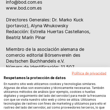
info@bod.com.es
www.bod.com.es
Directores Generales: Dr. Marko Kuck
(portavoz), Alyna Wnukowsky
Redacción: Estrella Huertas Castellanos,
Beatriz Marín Pinar
Miembro de la asociación alemana de
comercio editorial Börsenverein des
Deutschen Buchhandels e.V.
Número de identificación: 11 507
Miembro de la BAG-Abrechnungsverfahren
Política de privacidad
Respetamos la protección de datos
Número de identificación fiscal: DE
En nuestro sitio web utilizamos cookies y tecnologías similares.
212971392
Algunas de ellas son esenciales y técnicamente necesarias. También
Kiel HRB 4551 NO
utilizamos métodos de análisis (por ejemplo, cookies o huellas
digitales y seguimiento del lado del servidor) para medir la frecuencia
con que se visita nuestro sitio web y cómo se utiliza. Utilizamos
Books on Demand GmbH no tiene ninguna
tecnologías de rastreo con fines de marketing y utilizamos para ello el
rastreo del lado del servidor, así como proveedores terceros, lo que
obligación y no está dispuesta a participar en