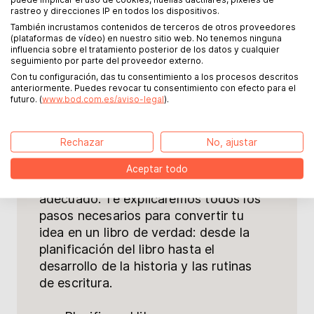
rastreo y direcciones IP en todos los dispositivos.
También incrustamos contenidos de terceros de otros proveedores
(plataformas de vídeo) en nuestro sitio web. No tenemos ninguna
influencia sobre el tratamiento posterior de los datos y cualquier
seguimiento por parte del proveedor externo.
Con tu configuración, das tu consentimiento a los procesos descritos
anteriormente. Puedes revocar tu consentimiento con efecto para el
futuro. (
www.bod.com.es/aviso-legal
).
¿Siempre has soñado con escribir tu
propio libro? ¿Te gustaría compartir
Rechazar
No, ajustar
tus conocimientos con otras personas
o plasmar por fin tu historia en papel?
Aceptar todo
Entonces has llegado al lugar
adecuado. Te explicaremos todos los
pasos necesarios para convertir tu
idea en un libro de verdad: desde la
planificación del libro hasta el
desarrollo de la historia y las rutinas
de escritura.