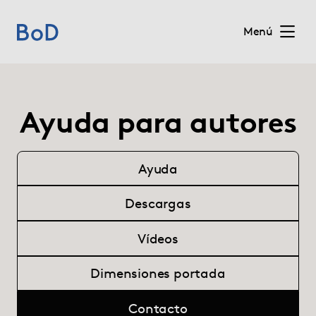
Menú
Home
Ayuda para autores
Precios
Servicios
Ayuda
Descargas
Quiénes somos
Vídeos
Para editoriales
Dimensiones portada
Blog
Contacto