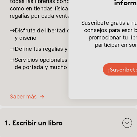
todas las librerías conocidas, tanto en línea
inform
como en tiendas físicas. Además, ganas
regalías por cada venta.
Suscríbete gratis a nu
consejos para escribi
Disfruta de libertad creativa en contenido
promocionar tu lib
y diseño
participar en so
Define tus regalías y el precio de venta
Servicios opcionales como edición, diseño
de portada y mucho más
¡Suscríbet
Saber más
1. Escribir un libro