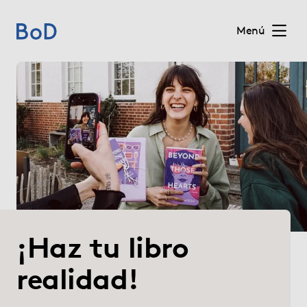
Menú
(current)
Home
Precios
Servicios
Quiénes somos
¡Haz tu libro
Para editoriales
realidad!
Blog