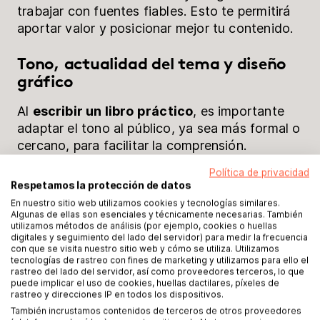
trabajar con fuentes fiables. Esto te permitirá
aportar valor y posicionar mejor tu contenido.
Tono, actualidad del tema y diseño
gráfico
Al
escribir un libro práctico
, es importante
adaptar el tono al público, ya sea más formal o
cercano, para facilitar la comprensión.
Política de privacidad
También debes revisar la información si
Respetamos la protección de datos
trabajas con datos o cifras, ya que pueden
En nuestro sitio web utilizamos cookies y tecnologías similares.
quedar desactualizados con el tiempo.
Algunas de ellas son esenciales y técnicamente necesarias. También
utilizamos métodos de análisis (por ejemplo, cookies o huellas
digitales y seguimiento del lado del servidor) para medir la frecuencia
Por último, cuida el diseño. Utilizar tablas,
con que se visita nuestro sitio web y cómo se utiliza. Utilizamos
tecnologías de rastreo con fines de marketing y utilizamos para ello el
gráficos o imágenes hará que
escribir un libro
rastreo del lado del servidor, así como proveedores terceros, lo que
resulte más claro y atractivo para el lector.
puede implicar el uso de cookies, huellas dactilares, píxeles de
rastreo y direcciones IP en todos los dispositivos.
También incrustamos contenidos de terceros de otros proveedores
Escribir un libro práctico