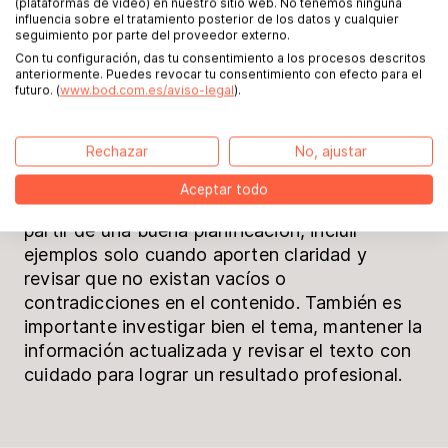
(plataformas de vídeo) en nuestro sitio web. No tenemos ninguna
influencia sobre el tratamiento posterior de los datos y cualquier
seguimiento por parte del proveedor externo.
Al
escribir un libro práctico
, es fundamental
Con tu configuración, das tu consentimiento a los procesos descritos
definir un hilo conductor y mantenerlo a lo
anteriormente. Puedes revocar tu consentimiento con efecto para el
largo de todo el contenido. Cada capítulo
futuro. (
www.bod.com.es/aviso-legal
).
debe tener un objetivo claro y aportar valor al
lector, ya que esa es la base para
escribir un
Rechazar
No, ajustar
libro
útil y fácil de seguir.
Aceptar todo
Para
escribir un libro paso a paso
, conviene
partir de una buena planificación, incluir
ejemplos solo cuando aporten claridad y
revisar que no existan vacíos o
contradicciones en el contenido. También es
importante investigar bien el tema, mantener la
información actualizada y revisar el texto con
cuidado para lograr un resultado profesional.