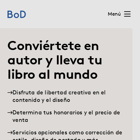
Menú
Home
Conviértete en
Precios
autor y lleva tu
libro al mundo
Servicios
Quiénes somos
Disfruta de libertad creativa en el
contenido y el diseño
Para editoriales
Determina tus honorarios y el precio de
venta
Blog
Servicios opcionales como corrección de
estilo, diseño de portada y más