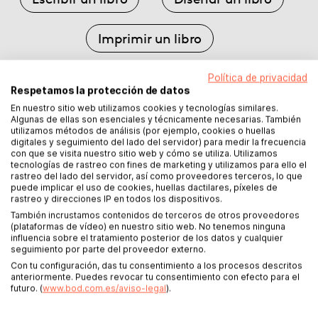
Imprimir un libro
Publicar un libro
Política de privacidad
Respetamos la protección de datos
En nuestro sitio web utilizamos cookies y tecnologías similares.
Promocionar un libro
Algunas de ellas son esenciales y técnicamente necesarias. También
utilizamos métodos de análisis (por ejemplo, cookies o huellas
digitales y seguimiento del lado del servidor) para medir la frecuencia
con que se visita nuestro sitio web y cómo se utiliza. Utilizamos
Escribir una biografía
tecnologías de rastreo con fines de marketing y utilizamos para ello el
rastreo del lado del servidor, así como proveedores terceros, lo que
puede implicar el uso de cookies, huellas dactilares, píxeles de
Escibir un libro de coaching
rastreo y direcciones IP en todos los dispositivos.
También incrustamos contenidos de terceros de otros proveedores
(plataformas de vídeo) en nuestro sitio web. No tenemos ninguna
Publica tu historia local
influencia sobre el tratamiento posterior de los datos y cualquier
seguimiento por parte del proveedor externo.
Con tu configuración, das tu consentimiento a los procesos descritos
anteriormente. Puedes revocar tu consentimiento con efecto para el
Comenzar ahora
futuro. (
www.bod.com.es/aviso-legal
).