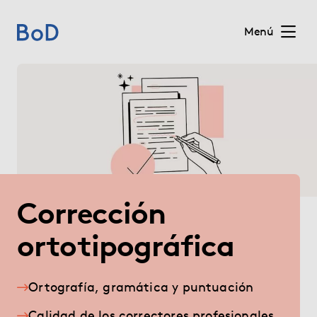
Menú
Home
Precios
Servicios
Corrección
Quiénes somos
ortotipográfica
Para editoriales
Blog
Ortografía, gramática y puntuación
Calidad de los correctores profesionales