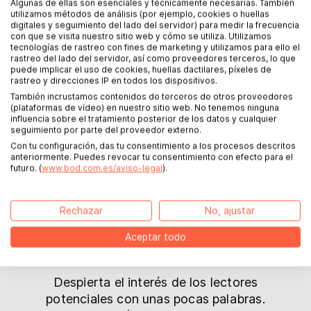
proyecto
Algunas de ellas son esenciales y técnicamente necesarias. También
utilizamos métodos de análisis (por ejemplo, cookies o huellas
digitales y seguimiento del lado del servidor) para medir la frecuencia
con que se visita nuestro sitio web y cómo se utiliza. Utilizamos
Diseño de maquetación
tecnologías de rastreo con fines de marketing y utilizamos para ello el
rastreo del lado del servidor, así como proveedores terceros, lo que
puede implicar el uso de cookies, huellas dactilares, píxeles de
Tu libro tendrá un aspecto realmente
rastreo y direcciones IP en todos los dispositivos.
profesional con una composición
También incrustamos contenidos de terceros de otros proveedores
(plataformas de vídeo) en nuestro sitio web. No tenemos ninguna
tipográfica perfectamente diseñada.
influencia sobre el tratamiento posterior de los datos y cualquier
Nuestras maquetaciones no sólo son
seguimiento por parte del proveedor externo.
bonitas, sino que también impresionan
Con tu configuración, das tu consentimiento a los procesos descritos
anteriormente. Puedes revocar tu consentimiento con efecto para el
con fuentes profesionales, detalles y
futuro. (
www.bod.com.es/aviso-legal
).
diseños típicos del género y una
legibilidad óptima.
Rechazar
No, ajustar
Ir al diseño de maquetación
Aceptar todo
Sinopsis
Despierta el interés de los lectores
potenciales con unas pocas palabras.