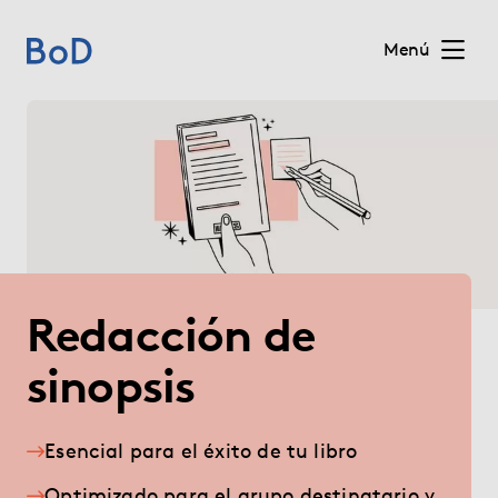
Menú
Home
Precios
Servicios
Redacción de
Quiénes somos
sinopsis
Para editoriales
Blog
Esencial para el éxito de tu libro
Optimizado para el grupo destinatario y