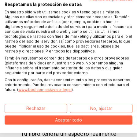
Otros servicios para tu
Respetamos la protección de datos
proyecto
En nuestro sitio web utilizamos cookies y tecnologías similares.
Algunas de ellas son esenciales y técnicamente necesarias. También
utilizamos métodos de análisis (por ejemplo, cookies o huellas
digitales y seguimiento del lado del servidor) para medir la frecuencia
Corrección ortotipográfica
con que se visita nuestro sitio web y cómo se utiliza. Utilizamos
tecnologías de rastreo con fines de marketing y utilizamos para ello el
rastreo del lado del servidor, así como proveedores terceros, lo que
¿Deseas garantizar una ortografía y
puede implicar el uso de cookies, huellas dactilares, píxeles de
puntuación de alta calidad y una
rastreo y direcciones IP en todos los dispositivos.
gramática sin errores en tu texto?
También incrustamos contenidos de terceros de otros proveedores
(plataformas de vídeo) en nuestro sitio web. No tenemos ninguna
Entonces nuestros experimentados
influencia sobre el tratamiento posterior de los datos y cualquier
correctores te ayudarán con una
seguimiento por parte del proveedor externo.
corrección ortográfica profesional de tu
Con tu configuración, das tu consentimiento a los procesos descritos
anteriormente. Puedes revocar tu consentimiento con efecto para el
texto.
futuro. (
www.bod.com.es/aviso-legal
).
Ir al servicio de corrección
ortotipográfica
Rechazar
No, ajustar
Diseño de maquetación
Aceptar todo
Tu libro tendrá un aspecto realmente