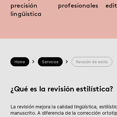
Librería
precisión
profesionales
edit
lingüística
Ayuda
myBoD
Proyecto nuevo
Home
Servicios
Revisión de estilo
¿Qué es la revisión estilística?
La revisión mejora la calidad lingüística, estilíst
manuscrito. A diferencia de la corrección ortoti