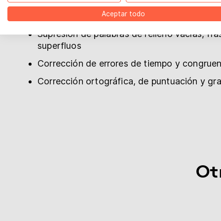
BoD på Facebook
Aceptar todo
Eliminación de repeticiones
Supresión de palabras de relleno vacías, fra
superfluos
Corrección de errores de tiempo y congruen
Corrección ortográfica, de puntuación y gr
Ot