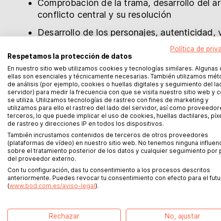
Comprobación de la trama, desarrollo del a
conflicto central y su resolución
Desarrollo de los personajes, autenticidad, v
de identificación, personajes superfluos
Política de priv
Respetamos la protección de datos
Búsqueda de una perspectiva narrativa coh
En nuestro sitio web utilizamos cookies y tecnologías similares. Algunas
ellas son esenciales y técnicamente necesarias. También utilizamos mé
Ritmo narrativo
de análisis (por ejemplo, cookies o huellas digitales y seguimiento del la
servidor) para medir la frecuencia con que se visita nuestro sitio web y
Lógica (interna) y exactitud de los hechos
se utiliza. Utilizamos tecnologías de rastreo con fines de marketing y
utilizamos para ello el rastreo del lado del servidor, así como proveedo
terceros, lo que puede implicar el uso de cookies, huellas dactilares, píx
Revisión lingüística del manuscrito
de rastreo y direcciones IP en todos los dispositivos.
También incrustamos contenidos de terceros de otros proveedores
Elección de palabras adecuadas y orientada
(plataformas de vídeo) en nuestro sitio web. No tenemos ninguna influen
sobre el tratamiento posterior de los datos y cualquier seguimiento por 
del proveedor externo.
Estilo apropiado al género y a la edad
La BoD en Instagram
Con tu configuración, das tu consentimiento a los procesos descritos
Autenticidad del discurso de los personajes
anteriormente. Puedes revocar tu consentimiento con efecto para el futu
(
www.bod.com.es/aviso-legal
).
pasivas
Inscripción al boletín de la BoD
Comprobación de la estructura de las frases
La BoD en YouTube
Rechazar
No, ajustar
estructura lógica y comprensible de las fras