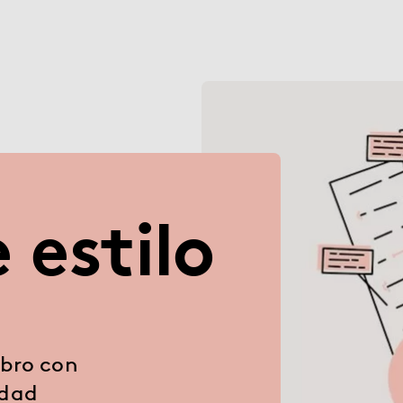
 estilo
ibro con
idad