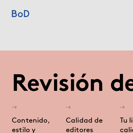
Home
Precios
Servicios
Revisión de
Quiénes somos
Para editoriales
Contenido,
Calidad de
Tu l
Blog
estilo y
editores
cal